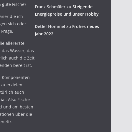
 gute Fische?
Franz Schmäler
zu
Steigende
Energiepreise und unser Hobby
aner die ich
gen sich oder
Detlef Hommel
zu
Frohes neues
 Frage.
Jahr 2022
ie allererste
, das Wasser, das
lich auch die Zeit
nden bereit ist.
en Komponenten
 zu erzielen
türlich auch
ial. Also Fische
nd und am besten
ationen über die
enetik.