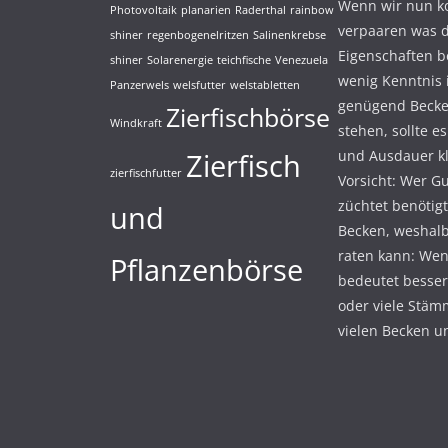
Wenn wir nun k
Photovoltaik
planarien
Raderthal
rainbow
verpaaren was d
shiner
regenbogenelritzen
Salinenkrebse
Eigenschaften be
shiner
Solarenergie
teichfische
Venezuela
wenig Kenntnis 
Panzerwels
welsfutter
welstabletten
genügend Becke
Zierfischbörse
Windkraft
stehen, sollte e
Zierfisch
und Ausdauer k
zierfischfutter
Vorsicht: Wer Gu
züchtet benötigt
und
Becken, weshalb
raten kann: We
Pflanzenbörse
bedeutet besser
oder viele Stäm
vielen Becken un