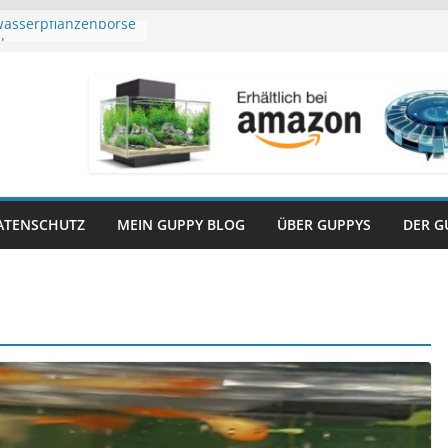
Wasserpflanzenbörse
mber
Pflanzenbörse in Köln
Pflanzenbörse in Köln
ndnisse aufzuklären!
ATENSCHUTZ
MEIN GUPPY BLOG
ÜBER GUPPYS
DER G