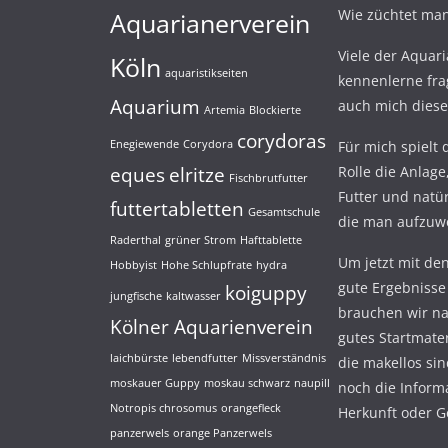
Wie züchtet man
Aquarianerverein
Viele der Aquari
Köln
aquaristikseiten
kennenlerne fra
Aquarium
auch mich diese
Artemia
Blockierte
corydoras
Enegiewende
Corydora
Für mich spielt d
eques
elritze
Rolle die Anlage
Fischbrutfutter
Futter und natür
futtertabletten
Gesamtschule
die man aufzuwe
Raderthal
grüner Strom
Hafttablette
Um jetzt mit d
Hobbyist
Hohe Schlupfrate
hydra
gute Ergebnisse
koiguppy
jungfische
kaltwasser
brauchen wir na
Kölner Aquarienverein
gutes Startmater
laichbürste
lebendfutter
Missverständnis
die makellos si
moskauer Guppy
moskau schwarz
naupill
noch die Inform
Notropis chrosomus
orangefleck
Herkunft oder G
panzerwels
orange Panzerwels