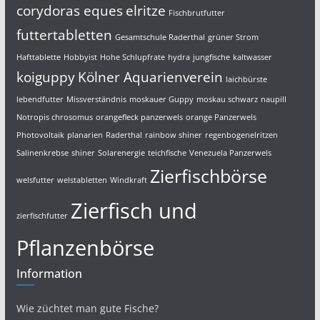
corydoras eques
elritze
Fischbrutfutter
futtertabletten
Gesamtschule Raderthal
grüner Strom
Hafttablette
Hobbyist
Hohe Schlupfrate
hydra
jungfische
kaltwasser
koiguppy
Kölner Aquarienverein
laichbürste
lebendfutter
Missverständnis
moskauer Guppy
moskau schwarz
naupill
Notropis chrosomus
orangefleck panzerwels
orange Panzerwels
Photovoltaik
planarien
Raderthal
rainbow shiner
regenbogenelritzen
Salinenkrebse
shiner
Solarenergie
teichfische
Venezuela Panzerwels
Zierfischbörse
welsfutter
welstabletten
Windkraft
Zierfisch und
zierfischfutter
Pflanzenbörse
Information
Wie züchtet man gute Fische?