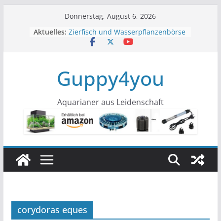
Zum
Donnerstag, August 6, 2026
Inhalt
Aktuelles:
Zierfisch und Wasserpflanzenbörse
springen
Köln im November
Zierfisch und Pflanzenbörse in Köln
10.11.2024
Guppy4you
Zierfisch und Pflanzenbörse in Köln
05.03.2023
Galerie
Um Missverständnisse aufzuklären!
Aquarianer aus Leidenschaft
Bitte lesen!
corydoras eques