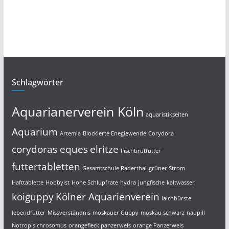
Schlagwörter
Aquarianerverein Köln
aquaristikseiten
Aquarium
Artemia
Blockierte Enegiewende
Corydora
corydoras eques
elritze
Fischbrutfutter
futtertabletten
Gesamtschule Raderthal
grüner Strom
Hafttablette
Hobbyist
Hohe Schlupfrate
hydra
jungfische
kaltwasser
koiguppy
Kölner Aquarienverein
laichbürste
lebendfutter
Missverständnis
moskauer Guppy
moskau schwarz
naupill
Notropis chrosomus
orangefleck panzerwels
orange Panzerwels