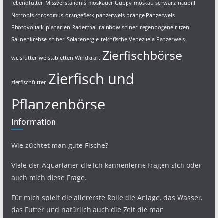
lebendfutter
Missverständnis
moskauer Guppy
moskau schwarz
naupill
Notropis chrosomus
orangefleck panzerwels
orange Panzerwels
Photovoltaik
planarien
Raderthal
rainbow shiner
regenbogenelritzen
Salinenkrebse
shiner
Solarenergie
teichfische
Venezuela Panzerwels
Zierfischbörse
welsfutter
welstabletten
Windkraft
Zierfisch und
zierfischfutter
Pflanzenbörse
Information
Wie züchtet man gute Fische?
Viele der Aquarianer die ich kennenlerne fragen sich oder
auch mich diese Frage.
Für mich spielt die allererste Rolle die Anlage, das Wasser,
das Futter und natürlich auch die Zeit die man