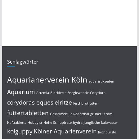
Schlagwörter
Aquarianerverein Köln
aquaristikseiten
Aquarium
Artemia
Blockierte Enegiewende
Corydora
corydoras eques
elritze
Fischbrutfutter
futtertabletten
Gesamtschule Raderthal
grüner Strom
Hafttablette
Hobbyist
Hohe Schlupfrate
hydra
jungfische
kaltwasser
koiguppy
Kölner Aquarienverein
laichbürste